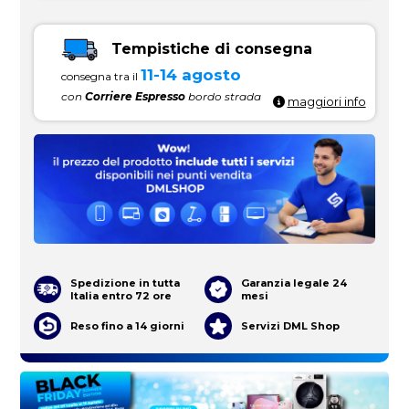
Tempistiche di consegna
11-14 agosto
consegna tra il
con
Corriere Espresso
bordo strada
maggiori info
Spedizione in tutta
Garanzia legale 24
Italia entro 72 ore
mesi
Reso fino a 14 giorni
Servizi DML Shop