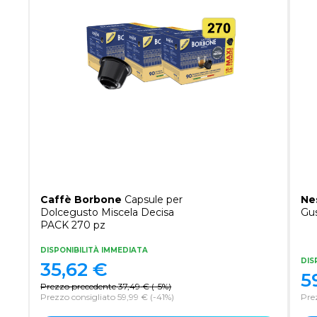
Caffè Borbone
Capsule per
Ne
Dolcegusto Miscela Decisa
Gus
PACK 270 pz
DISPONIBILITÀ IMMEDIATA
DIS
35,62
€
5
Prezzo precedente
37,49
€
(
-5%
)
Prezzo consigliato 59,99 €
(-41%)
Pre