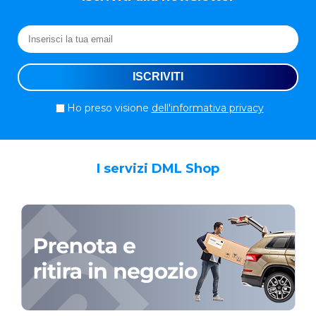
Ho preso visione
dell'informativa privacy
I servizi DML Shop