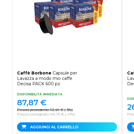
Caffè Borbone
Capsule per
Ca
Lavazza a modo mio caffe
Lav
Decisa PACK 600 pz
Dec
DISPONIBILITÀ IMMEDIATA
DIS
87,87
€
2
Prezzo precedente
92,49
€
(
-5%
)
Prezzo consigliato 149,75 €
(-41%)
Pre
AGGIUNGI AL CARRELLO