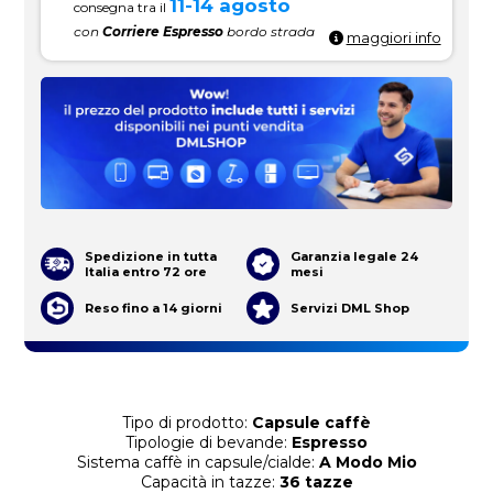
11-14 agosto
consegna tra il
con
Corriere Espresso
bordo strada
maggiori info
Spedizione in tutta
Garanzia legale 24
Italia entro 72 ore
mesi
Reso fino a 14 giorni
Servizi DML Shop
Tipo di prodotto:
Capsule caffè
Tipologie di bevande:
Espresso
Sistema caffè in capsule/cialde:
A Modo Mio
Capacità in tazze:
36 tazze