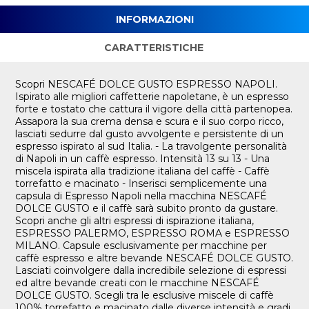
INFORMAZIONI
CARATTERISTICHE
Scopri NESCAFÉ DOLCE GUSTO ESPRESSO NAPOLI.
Ispirato alle migliori caffetterie napoletane, è un espresso
forte e tostato che cattura il vigore della città partenopea.
Assapora la sua crema densa e scura e il suo corpo ricco,
lasciati sedurre dal gusto avvolgente e persistente di un
espresso ispirato al sud Italia. - La travolgente personalità
di Napoli in un caffè espresso. Intensità 13 su 13 - Una
miscela ispirata alla tradizione italiana del caffè - Caffè
torrefatto e macinato - Inserisci semplicemente una
capsula di Espresso Napoli nella macchina NESCAFÉ
DOLCE GUSTO e il caffè sarà subito pronto da gustare.
Scopri anche gli altri espressi di ispirazione italiana,
ESPRESSO PALERMO, ESPRESSO ROMA e ESPRESSO
MILANO. Capsule esclusivamente per macchine per
caffè espresso e altre bevande NESCAFÉ DOLCE GUSTO.
Lasciati coinvolgere dalla incredibile selezione di espressi
ed altre bevande creati con le macchine NESCAFÉ
DOLCE GUSTO. Scegli tra le esclusive miscele di caffè
100% torrefatto e macinato dalle diverse intensità e gradi