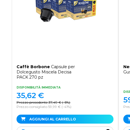
Caffè Borbone
Capsule per
Ne
Dolcegusto Miscela Decisa
Gus
PACK 270 pz
DISPONIBILITÀ IMMEDIATA
DIS
35,62
€
5
Prezzo precedente
37,49
€
(
-5%
)
Prezzo consigliato 59,99 €
(-41%)
Pre
AGGIUNGI AL CARRELLO