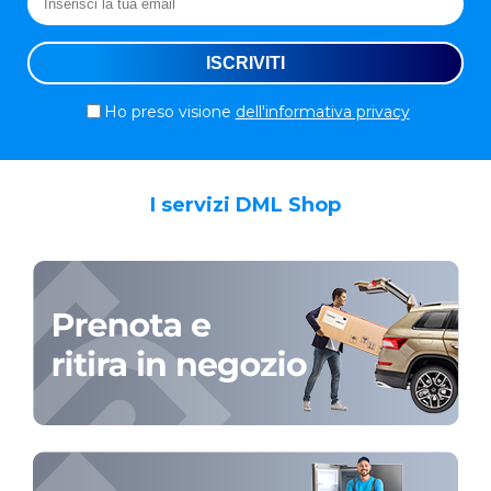
Ho preso visione
dell'informativa privacy
I servizi DML Shop