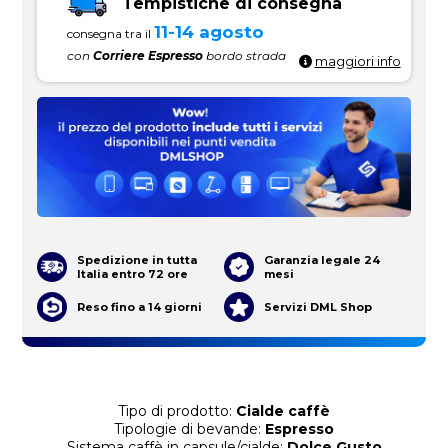
Tempistiche di consegna
11-14 agosto
consegna tra il
con
Corriere Espresso
bordo strada
maggiori info
Spedizione in tutta
Garanzia legale 24
Italia entro 72 ore
mesi
Reso fino a 14 giorni
Servizi DML Shop
Tipo di prodotto:
Cialde caffè
Tipologie di bevande:
Espresso
Sistema caffè in capsule/cialde:
Dolce Gusto