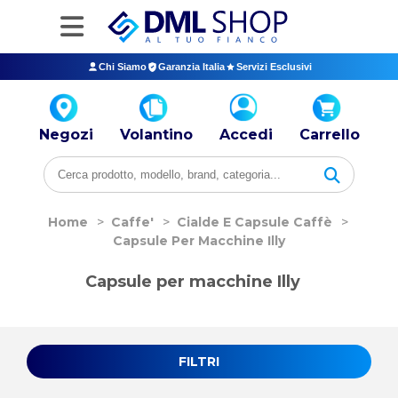
Chi Siamo
Garanzia Italia
Servizi Esclusivi
Negozi
Volantino
Accedi
Carrello
Home
>
Caffe'
>
Cialde E Capsule Caffè
>
Capsule Per Macchine Illy
Capsule per macchine Illy
FILTRI