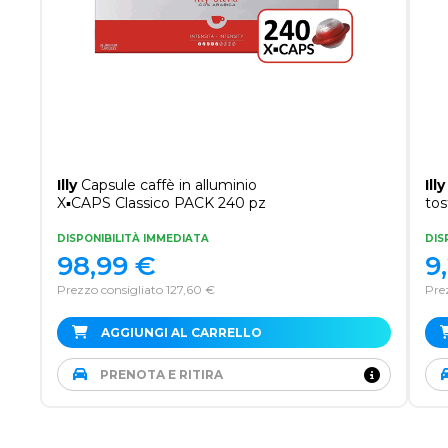
Illy
Capsule caffè in alluminio
Illy
X▪CAPS Classico PACK 240 pz
tos
DISPONIBILITÀ IMMEDIATA
DIS
98,99
€
9
Prezzo consigliato 127,60 €
Prez
AGGIUNGI AL CARRELLO
PRENOTA E RITIRA