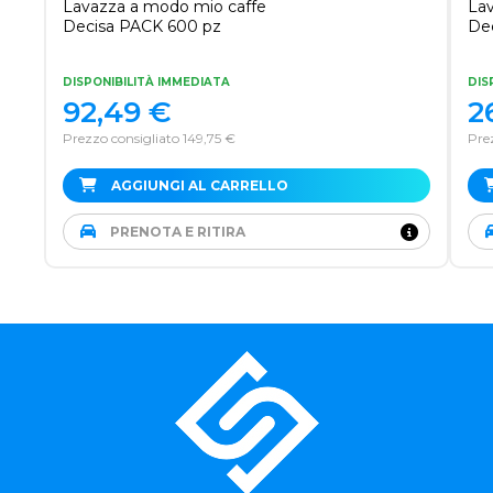
Lavazza a modo mio caffe
Lav
Decisa PACK 600 pz
Dec
DISPONIBILITÀ IMMEDIATA
DIS
92,49
€
2
Prezzo consigliato 149,75 €
Pre
AGGIUNGI AL CARRELLO
PRENOTA E RITIRA