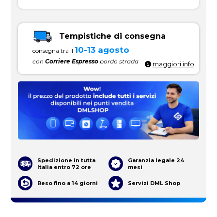
Tempistiche di consegna
10-13 agosto
consegna tra il
con
Corriere Espresso
bordo strada
maggiori info
Spedizione in tutta
Garanzia legale 24
Italia entro 72 ore
mesi
Reso fino a 14 giorni
Servizi DML Shop