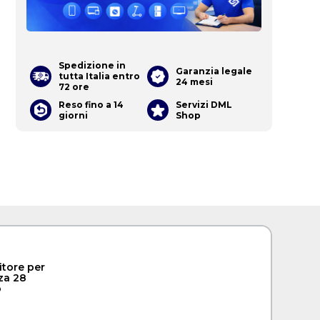
Spedizione in
Garanzia legale
tutta Italia entro
24 mesi
72 ore
Reso fino a 14
Servizi DML
giorni
Shop
tore per
za 28
o