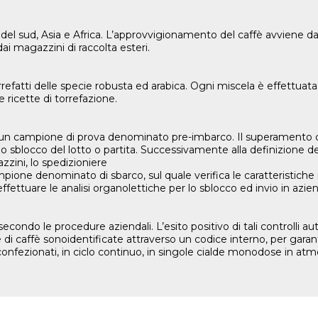
el sud, Asia e Africa. L’approvvigionamento del caffè avviene da 
i magazzini di raccolta esteri.
rrefatti delle specie robusta ed arabica. Ogni miscela è effettuat
 ricette di torrefazione.
sto un campione di prova denominato pre-imbarco. Il superamento 
o sblocco del lotto o partita. Successivamente alla definizione del
azzini, lo spedizioniere
one denominato di sbarco, sul quale verifica le caratteristiche
 effettuare le analisi organolettiche per lo sblocco ed invio in a
econdo le procedure aziendali. L’esito positivo di tali controlli aut
di caffè sonoidentificate attraverso un codice interno, per garantir
 confezionati, in ciclo continuo, in singole cialde monodose in atm