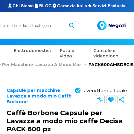
Chi Siamo
BLOG
Garanzia Italia
Servizi Esclusivi
Negozi
Elettrodomestici
Foto e
Console e
video
videogiochi
e Per Macchine Lavazza A Modo Mio
>
PACK600AMSDECIS
Capsule per macchine
Rivenditore ufficiale
Lavazza a modo mio Caffè
Borbone
Caffè Borbone Capsule per
Lavazza a modo mio caffe Decisa
PACK 600 pz