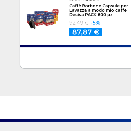
Caffè Borbone Capsule per
Lavazza a modo mio caffe
Decisa PACK 600 pz
92,49 €
-5%
87,87 €