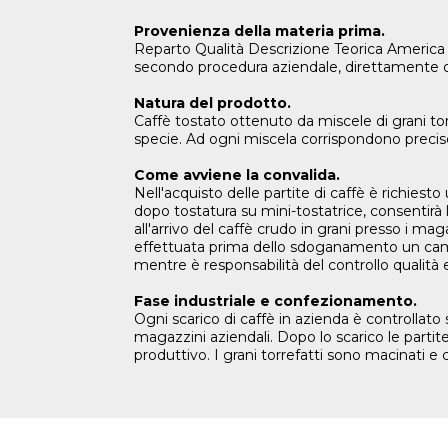
Provenienza della materia prima.
Reparto Qualità Descrizione Teorica America d
secondo procedura aziendale, direttamente da
Natura del prodotto.
Caffè tostato ottenuto da miscele di grani to
specie. Ad ogni miscela corrispondono precise
Come avviene la convalida.
Nell'acquisto delle partite di caffè è richie
dopo tostatura su mini-tostatrice, consentirà l
all'arrivo del caffè crudo in grani presso i mag
effettuata prima dello sdoganamento un campi
mentre è responsabilità del controllo qualità
Fase industriale e confezionamento.
Ogni scarico di caffè in azienda è controllato s
magazzini aziendali. Dopo lo scarico le partite 
produttivo. I grani torrefatti sono macinati e