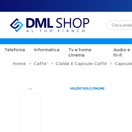
Telefonia
Informatica
Tv e home
Audio e
cinema
hi-fi
Home
>
Caffe'
>
Cialde E Capsule Caffè
>
Capsul