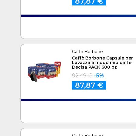
87,87 €
Caffè Borbone
Caffè Borbone Capsule per
Lavazza a modo mio caffe
Decisa PACK 600 pz
92,49 €
-5%
87,87 €
Caffè Borbone