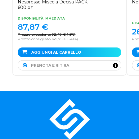
Nespresso Miscela Decisa PACK
Nes
600 pz
DISPONIBILITÀ IMMEDIATA
DIS
87,87
€
2
Prezzo precedente
92,49
€
(
-5%
)
Prezzo consigliato 149,75 €
(-41%)
Pre
AGGIUNGI AL CARRELLO
PRENOTA E RITIRA