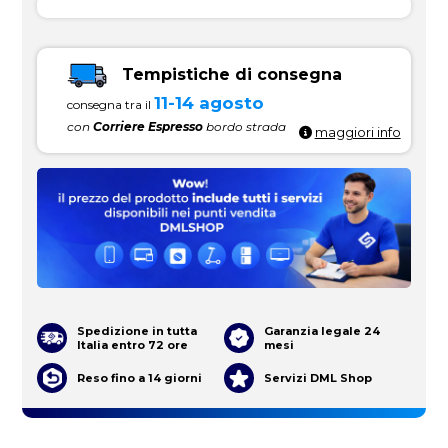
Tempistiche di consegna
11-14 agosto
consegna tra il
con
Corriere Espresso
bordo strada
maggiori info
Spedizione in tutta
Garanzia legale 24
Italia entro 72 ore
mesi
Reso fino a 14 giorni
Servizi DML Shop