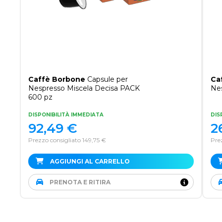
Caffè Borbone
Capsule per
Ca
Nespresso Miscela Decisa PACK
Nes
600 pz
DISPONIBILITÀ IMMEDIATA
DIS
92,49
€
2
Prezzo consigliato 149,75 €
Pre
AGGIUNGI AL CARRELLO
PRENOTA E RITIRA