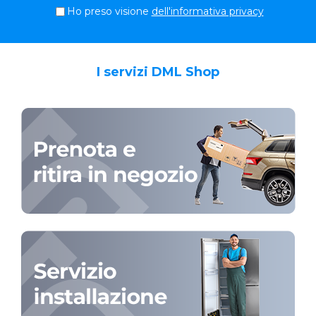
Ho preso visione
dell'informativa privacy
I servizi DML Shop