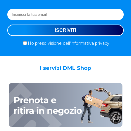
Ho preso visione
dell'informativa privacy
I servizi DML Shop