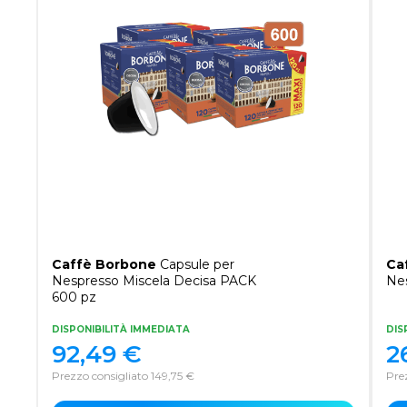
Caffè Borbone
Capsule per
Ca
Nespresso Miscela Decisa PACK
Nes
600 pz
DISPONIBILITÀ IMMEDIATA
DIS
92,49
€
2
Prezzo consigliato 149,75 €
Pre