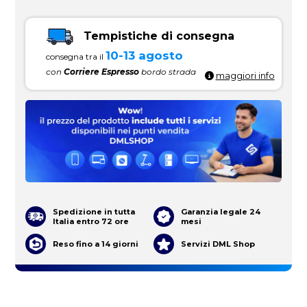
Tempistiche di consegna
10-13 agosto
consegna tra il
con
Corriere Espresso
bordo strada
maggiori info
Spedizione in tutta
Garanzia legale 24
Italia entro 72 ore
mesi
Reso fino a 14 giorni
Servizi DML Shop