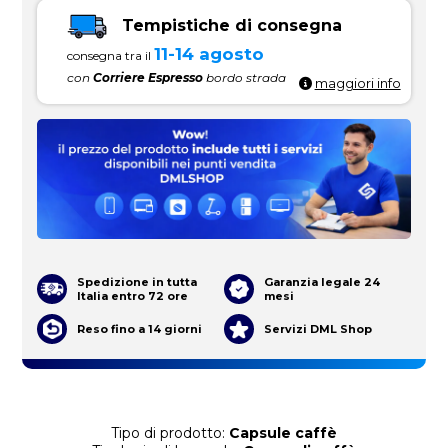
Tempistiche di consegna
11-14 agosto
consegna tra il
con
Corriere Espresso
bordo strada
maggiori info
Spedizione in tutta
Garanzia legale 24
Italia entro 72 ore
mesi
Reso fino a 14 giorni
Servizi DML Shop
Tipo di prodotto:
Capsule caffè