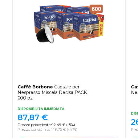
Caffè Borbone
Capsule per
Ca
Nespresso Miscela Decisa PACK
Nes
600 pz
DISPONIBILITÀ IMMEDIATA
DIS
87,87
€
2
Prezzo precedente
92,49
€
(
-5%
)
Prezzo consigliato 149,75 €
(-41%)
Pre