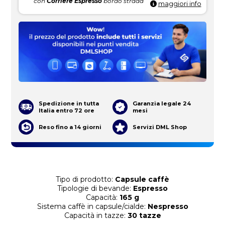
con
Corriere Espresso
bordo strada
maggiori info
Spedizione in tutta
Garanzia legale 24
Italia entro 72 ore
mesi
Reso fino a 14 giorni
Servizi DML Shop
Tipo di prodotto:
Capsule caffè
Tipologie di bevande:
Espresso
Capacità:
165 g
Sistema caffè in capsule/cialde:
Nespresso
Capacità in tazze:
30 tazze