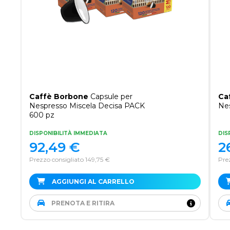
Caffè Borbone
Capsule per
Ca
Nespresso Miscela Decisa PACK
Nes
600 pz
DISPONIBILITÀ IMMEDIATA
DIS
92,49
€
2
Prezzo consigliato 149,75 €
Pre
AGGIUNGI AL CARRELLO
PRENOTA E RITIRA