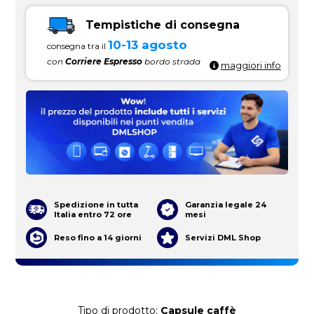
Tempistiche di consegna
10-13 agosto
consegna tra il
con
Corriere Espresso
bordo strada
maggiori info
Spedizione in tutta
Garanzia legale 24
Italia entro 72 ore
mesi
Reso fino a 14 giorni
Servizi DML Shop
Tipo di prodotto:
Capsule caffè