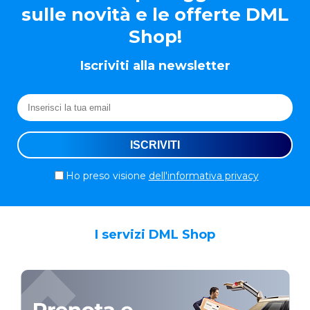
sulle novità e le offerte DML
Shop!
Iscriviti alla newsletter
Ho preso visione
dell'informativa privacy
I servizi DML Shop