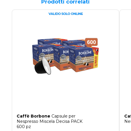
Prodotti correlati
Caffè Borbone
Capsule per
Ca
Nespresso Miscela Decisa PACK
Nes
600 pz