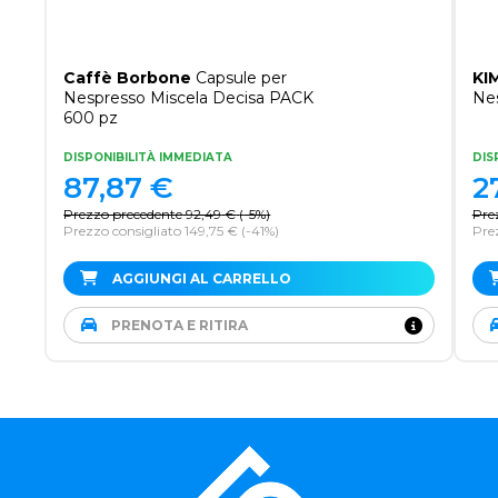
Caffè Borbone
Capsule per
KI
Nespresso Miscela Decisa PACK
Nes
600 pz
DISPONIBILITÀ IMMEDIATA
DIS
87,87
€
2
Prezzo precedente
92,49
€
(
-5%
)
Pre
Prezzo consigliato 149,75 €
(-41%)
Pre
AGGIUNGI AL CARRELLO
PRENOTA E RITIRA