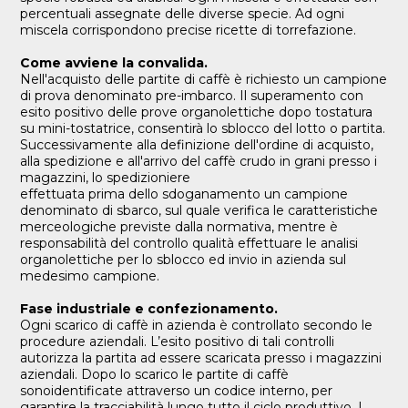
percentuali assegnate delle diverse specie. Ad ogni
miscela corrispondono precise ricette di torrefazione.
Come avviene la convalida.
Nell'acquisto delle partite di caffè è richiesto un campione
di prova denominato pre-imbarco. Il superamento con
esito positivo delle prove organolettiche dopo tostatura
su mini-tostatrice, consentirà lo sblocco del lotto o partita.
Successivamente alla definizione dell'ordine di acquisto,
alla spedizione e all'arrivo del caffè crudo in grani presso i
magazzini, lo spedizioniere
effettuata prima dello sdoganamento un campione
denominato di sbarco, sul quale verifica le caratteristiche
merceologiche previste dalla normativa, mentre è
responsabilità del controllo qualità effettuare le analisi
organolettiche per lo sblocco ed invio in azienda sul
medesimo campione.
Fase industriale e confezionamento.
Ogni scarico di caffè in azienda è controllato secondo le
procedure aziendali. L’esito positivo di tali controlli
autorizza la partita ad essere scaricata presso i magazzini
aziendali. Dopo lo scarico le partite di caffè
sonoidentificate attraverso un codice interno, per
garantire la tracciabilità lungo tutto il ciclo produttivo. I