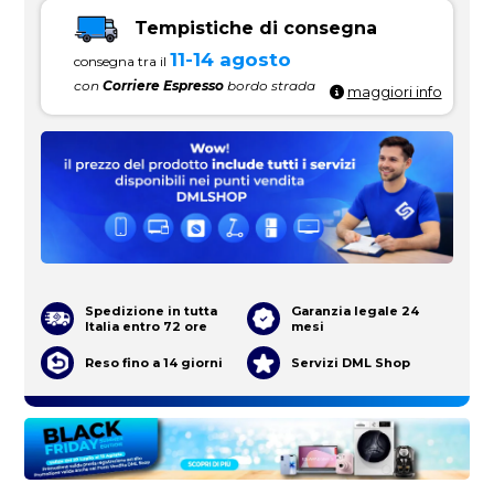
Tempistiche di consegna
11-14 agosto
consegna tra il
con
Corriere Espresso
bordo strada
maggiori info
Spedizione in tutta
Garanzia legale 24
Italia entro 72 ore
mesi
Reso fino a 14 giorni
Servizi DML Shop