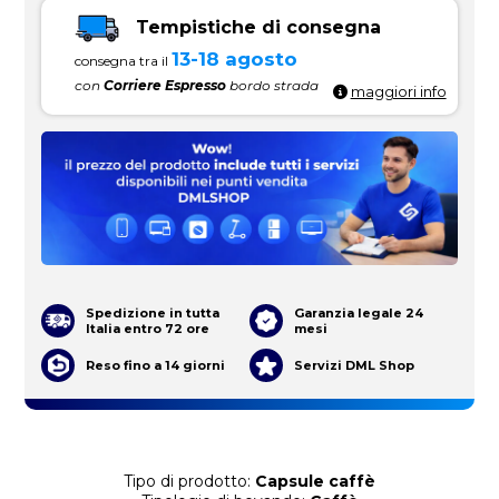
Tempistiche di consegna
13-18 agosto
consegna tra il
con
Corriere Espresso
bordo strada
maggiori info
Spedizione in tutta
Garanzia legale 24
Italia entro 72 ore
mesi
Reso fino a 14 giorni
Servizi DML Shop
Tipo di prodotto:
Capsule caffè