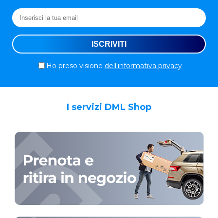
Ho preso visione
dell'informativa privacy
I servizi DML Shop