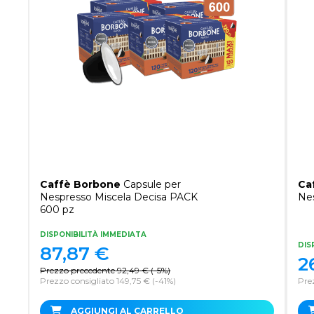
Caffè Borbone
Capsule per
Ca
Nespresso Miscela Decisa PACK
Nes
600 pz
DISPONIBILITÀ IMMEDIATA
DIS
87,87
€
2
Prezzo precedente
92,49
€
(
-5%
)
Prezzo consigliato 149,75 €
(-41%)
Pre
AGGIUNGI AL CARRELLO