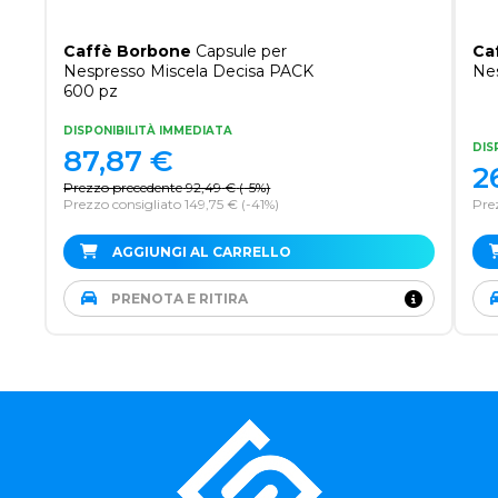
Caffè Borbone
Capsule per
Ca
Nespresso Miscela Decisa PACK
Nes
600 pz
DISPONIBILITÀ IMMEDIATA
DIS
87,87
€
2
Prezzo precedente
92,49
€
(
-5%
)
Prezzo consigliato 149,75 €
(-41%)
Pre
AGGIUNGI AL CARRELLO
PRENOTA E RITIRA