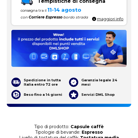
Tempistiche di consegna
11-14 agosto
consegna tra il
con
Corriere Espresso
bordo strada
maggiori info
Spedizione in tutta
Garanzia legale 24
Italia entro 72 ore
mesi
Reso fino a 14 giorni
Servizi DML Shop
Tipo di prodotto:
Capsule caffè
Tipologie di bevande:
Espresso
Livello di tostatura del caffè:
Tostatura media