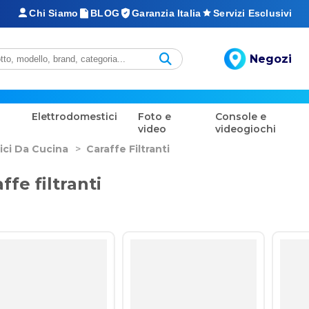
Chi Siamo
BLOG
Garanzia Italia
Servizi Esclusivi
Negozi
Elettrodomestici
Foto e
Console e
video
videogiochi
ici Da Cucina
>
Caraffe Filtranti
ffe filtranti