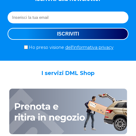
Ho preso visione
dell'informativa privacy
I servizi DML Shop