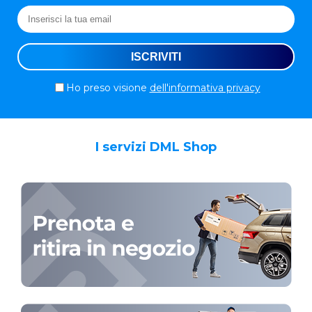
Ho preso visione
dell'informativa privacy
I servizi DML Shop