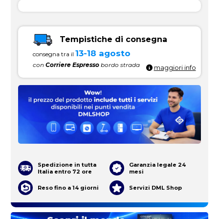
Tempistiche di consegna
13-18 agosto
consegna tra il
con
Corriere Espresso
bordo strada
maggiori info
Spedizione in tutta
Garanzia legale 24
Italia entro 72 ore
mesi
Reso fino a 14 giorni
Servizi DML Shop