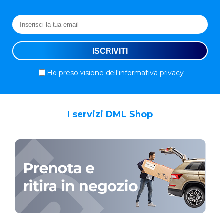
Ho preso visione
dell'informativa privacy
I servizi DML Shop