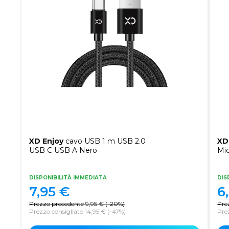
XD Enjoy
cavo USB 1 m USB 2.0
XD
USB C USB A Nero
Mi
DISPONIBILITÀ IMMEDIATA
DIS
7,95
€
6
Prezzo precedente
9,95
€
(
-20%
)
Pre
Prezzo consigliato 14,95 €
(-47%)
Prez