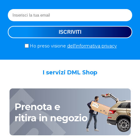
Ho preso visione
dell'informativa privacy
I servizi DML Shop