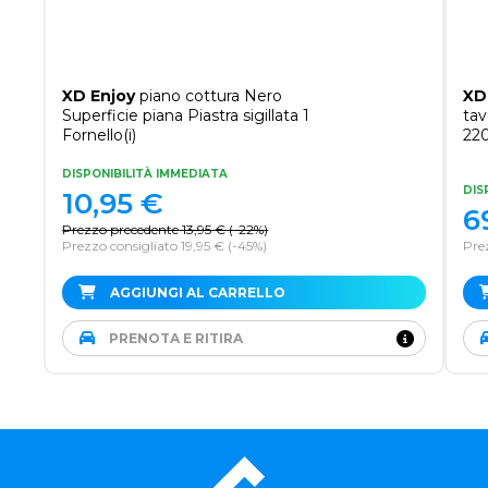
XD Enjoy
piano cottura Nero
XD
Superficie piana Piastra sigillata 1
tav
Fornello(i)
22
DISPONIBILITÀ IMMEDIATA
DIS
10,95
€
6
Prezzo precedente
13,95
€
(
-22%
)
Prezzo consigliato 19,95 €
(-45%)
Pre
AGGIUNGI AL CARRELLO
PRENOTA E RITIRA