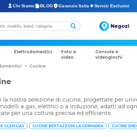
Chi Siamo
BLOG
Garanzia Italia
Servizi Esclusivi
Negozi
Elettrodomestici
Foto e
Console e
video
videogiochi
domestici
>
Cucine
ine
i la nostra selezione di cucine, progettate per un
 modelli a gas, elettrici o a induzione, adatti ad og
ate per una cottura precisa ed efficiente.
E GLEM GAS
CUCINE BERTAZZONI LA GERMANIA
CUCINE SME