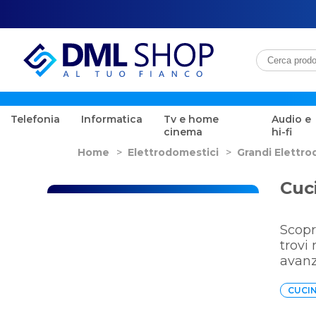
Telefonia
Informatica
Tv e home
Audio e
cinema
hi-fi
Home
>
Elettrodomestici
>
Grandi Elettro
Cuc
Scopr
trovi
avanz
CUCIN