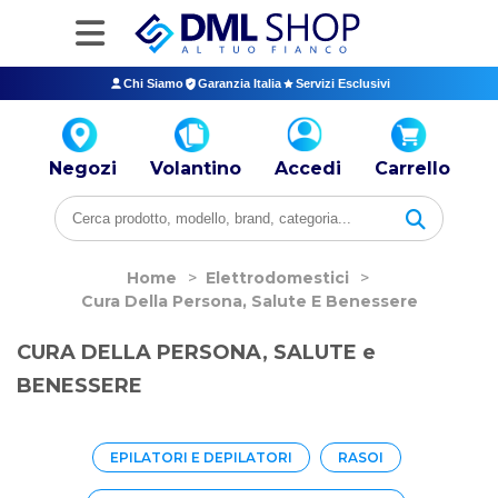
Chi Siamo
Garanzia Italia
Servizi Esclusivi
Negozi
Volantino
Accedi
Carrello
Home
>
Elettrodomestici
>
Cura Della Persona, Salute E Benessere
CURA DELLA PERSONA, SALUTE e
BENESSERE
EPILATORI E DEPILATORI
RASOI