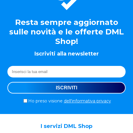
Resta sempre aggiornato
sulle novità e le offerte DML
Shop!
Iscriviti alla newsletter
Ho preso visione
dell'informativa privacy
I servizi DML Shop