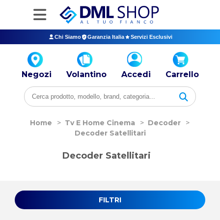
Chi Siamo
Garanzia Italia
Servizi Esclusivi
Negozi
Volantino
Accedi
Carrello
Home
>
Tv E Home Cinema
>
Decoder
>
Decoder Satellitari
Decoder Satellitari
FILTRI