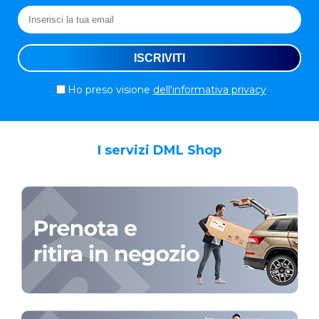
Ho preso visione
dell'informativa privacy
I servizi DML Shop