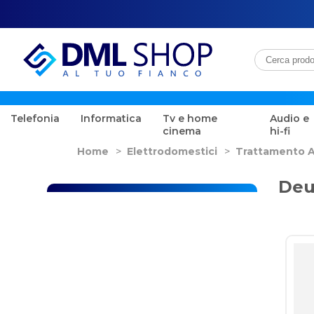
Telefonia
Informatica
Tv e home
Audio e
cinema
hi-fi
Home
>
Elettrodomestici
>
Trattamento A
Deu