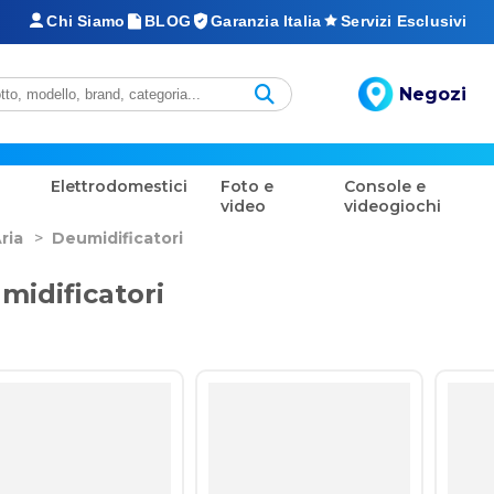
Chi Siamo
BLOG
Garanzia Italia
Servizi Esclusivi
Negozi
Elettrodomestici
Foto e
Console e
video
videogiochi
ria
>
Deumidificatori
midificatori