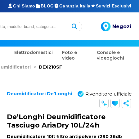
Chi Siamo
BLOG
Garanzia Italia
Servizi Esclusivi
Negozi
Elettrodomestici
Foto e
Console e
video
videogiochi
umidificatori
>
DEX210SF
Deumidificatori De’Longhi
Rivenditore ufficiale
De’Longhi Deumidificatore
Tasciugo AriaDry 10L/24h
Deumidificatore 10lt filtro antipolvere r290 36db