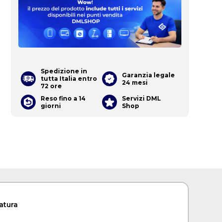
Spedizione in
Garanzia legale
tutta Italia entro
24 mesi
72 ore
Reso fino a 14
Servizi DML
giorni
Shop
atura