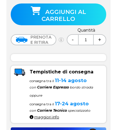
AGGIUNGI AL
CARRELLO
Quantità
PRENOTA
-
+
E RITIRA
Tempistiche di consegna
11-14 agosto
consegna tra il
con
Corriere Espresso
bordo strada
oppure
17-24 agosto
consegna tra il
con
Corriere Tecnico
specializzato
maggiori info