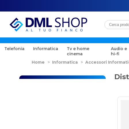
Telefonia
Informatica
Tv e home
Audio e
cinema
hi-fi
Home
>
Informatica
>
Accessori Informat
Dis