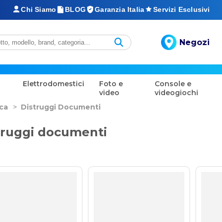
Chi Siamo
BLOG
Garanzia Italia
Servizi Esclusivi
Negozi
Elettrodomestici
Foto e
Console e
video
videogiochi
ica
>
Distruggi Documenti
truggi documenti