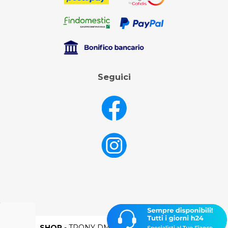
Seguici
DML SHOP
- TRONY DML SPA - P.IVA 02106250398