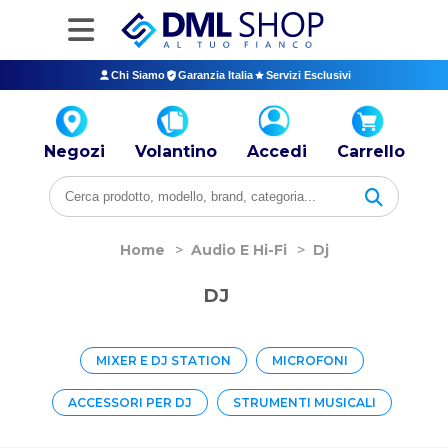
Chi Siamo
Garanzia Italia
Servizi Esclusivi
Negozi
Volantino
Accedi
Carrello
Home
>
Audio E Hi-Fi
>
Dj
DJ
MIXER E DJ STATION
MICROFONI
ACCESSORI PER DJ
STRUMENTI MUSICALI