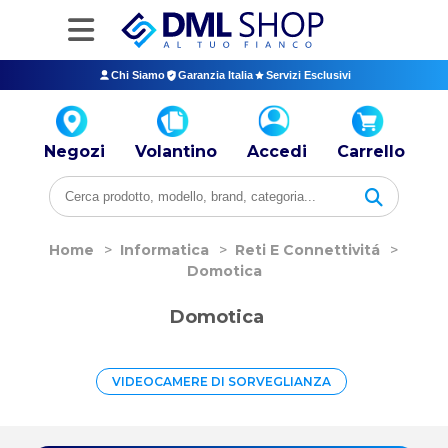
Chi Siamo
Garanzia Italia
Servizi Esclusivi
Negozi
Volantino
Accedi
Carrello
Home
>
Informatica
>
Reti E Connettivitá
>
Domotica
Domotica
VIDEOCAMERE DI SORVEGLIANZA