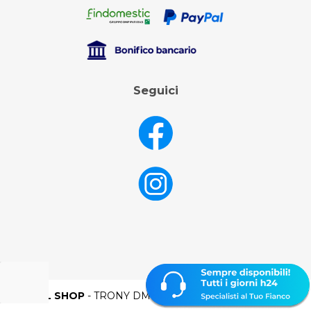
Seguici
DML SHOP
- TRONY DML SPA - P.IVA 02106250398