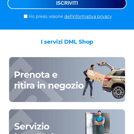
Ho preso visione
dell'informativa privacy
I servizi DML Shop