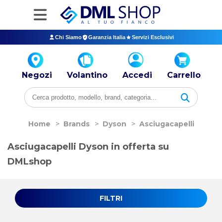
Chi Siamo
Garanzia Italia
Servizi Esclusivi
Negozi
Volantino
Accedi
Carrello
Home
>
Brands
>
Dyson
>
Asciugacapelli
Asciugacapelli Dyson in offerta su
DMLshop
FILTRI