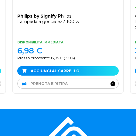
OLIMPIA SPLENDID
Aryal S1 E
Inverter 12 C A Climatizzatore
split system Bianco
DISPONIBILITÀ IMMEDIATA
349,95
€
Prezzo consigliato 469,95 €
AGGIUNGI AL CARRELLO
PRENOTA E RITIRA