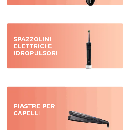
SPAZZOLINI
ELETTRICI E
IDROPULSORI
PIASTRE PER
CAPELLI