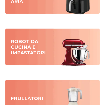
ARIA
ROBOT DA
CUCINA E
IMPASTATORI
FRULLATORI