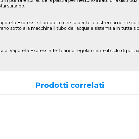
buiti in punta e sui lati della piastra permettono infatti una distrib
ai stirando.
Vaporella Express è il prodotto che fa per te: è estremamente
vano sotto alla macchina il tubo dell'acqua e sistemala in tutta si
za di Vaporella Express effettuando regolarmente il ciclo di puliz
Prodotti correlati