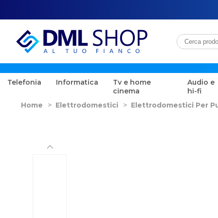
Telefonia
Informatica
Tv e home
Audio e
cinema
hi-fi
Home
>
Elettrodomestici
>
Elettrodomestici Per Pu