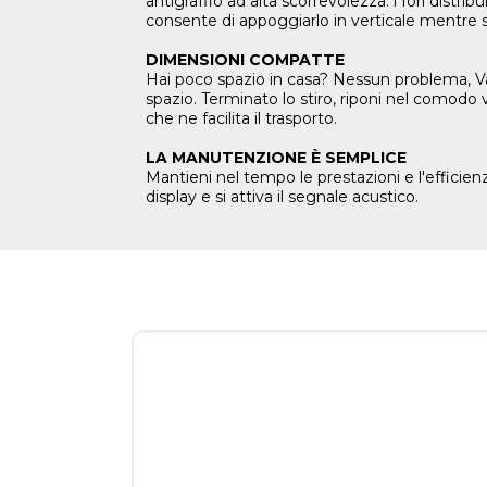
antigraffio ad alta scorrevolezza: i fori distri
consente di appoggiarlo in verticale mentre st
DIMENSIONI COMPATTE
Hai poco spazio in casa? Nessun problema, 
spazio. Terminato lo stiro, riponi nel comodo 
che ne facilita il trasporto.
LA MANUTENZIONE È SEMPLICE
Mantieni nel tempo le prestazioni e l'efficien
display e si attiva il segnale acustico.