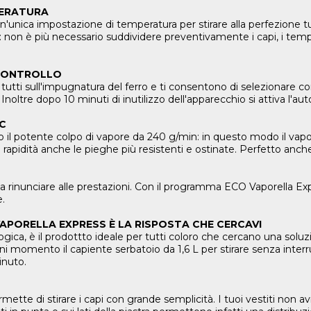
PERATURA
a impostazione di temperatura per stirare alla perfezione tutti 
seta: non è più necessario suddividere preventivamente i capi, i temp
 CONTROLLO
tutti sull'impugnatura del ferro e ti consentono di selezionare co
oltre dopo 10 minuti di inutilizzo dell'apparecchio si attiva l'au
IC
ro il potente colpo di vapore da 240 g/min: in questo modo il vapo
 e rapidità anche le pieghe più resistenti e ostinate. Perfetto anche 
 rinunciare alle prestazioni. Con il programma ECO Vaporella Exp
e.
VAPORELLA EXPRESS È LA RISPOSTA CHE CERCAVI
gica, è il prodottto ideale per tutti coloro che cercano una soluz
 ogni momento il capiente serbatoio da 1,6 L per stirare senza inte
inuto.
ette di stirare i capi con grande semplicità. I tuoi vestiti non a