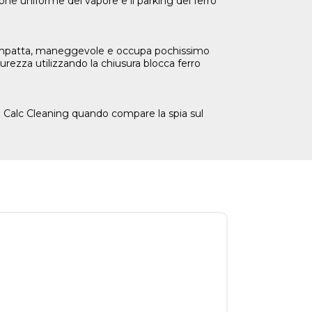
uzione uniforme del vapore e il parking del ferro
 compatta, maneggevole e occupa pochissimo
curezza utilizzando la chiusura blocca ferro
ia Calc Cleaning quando compare la spia sul