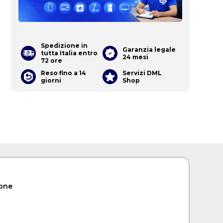
Spedizione in
Garanzia legale
tutta Italia entro
24 mesi
72 ore
Reso fino a 14
Servizi DML
giorni
Shop
cone