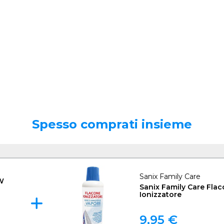
Spesso comprati insieme
Sanix Family Care
 W
Sanix Family Care Fla
Ionizzatore
9,95 €