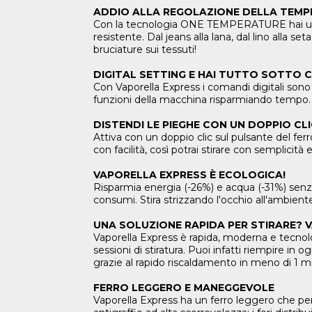
ADDIO ALLA REGOLAZIONE DELLA TEM
Con la tecnologia ONE TEMPERATURE hai un'unic
resistente. Dal jeans alla lana, dal lino alla 
bruciature sui tessuti!
DIGITAL SETTING E HAI TUTTO SOTTO
Con Vaporella Express i comandi digitali sono 
funzioni della macchina risparmiando tempo. In
DISTENDI LE PIEGHE CON UN DOPPIO CL
Attiva con un doppio clic sul pulsante del fer
con facilità, così potrai stirare con semplicità
VAPORELLA EXPRESS È ECOLOGICA!
Risparmia energia (-26%) e acqua (-31%) senza
consumi. Stira strizzando l'occhio all'ambient
UNA SOLUZIONE RAPIDA PER STIRARE? 
Vaporella Express è rapida, moderna e tecnolo
sessioni di stiratura. Puoi infatti riempire in
grazie al rapido riscaldamento in meno di 1 m
FERRO LEGGERO E MANEGGEVOLE
Vaporella Express ha un ferro leggero che perm