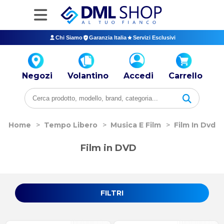
Chi Siamo
Garanzia Italia
Servizi Esclusivi
Negozi
Volantino
Accedi
Carrello
Home
>
Tempo Libero
>
Musica E Film
>
Film In Dvd
Film in DVD
FILTRI