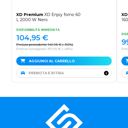
XD Premium
XD Enjoy forno 60
XD
L 2000 W Nero
16
DISPONIBILITÀ IMMEDIATA
DIS
104,95
€
9
Prezzo precedente
149,95
€
(
-30%
)
Prezzo consigliato 199,95 €
(-48%)
Prez
AGGIUNGI AL CARRELLO
PRENOTA E RITIRA