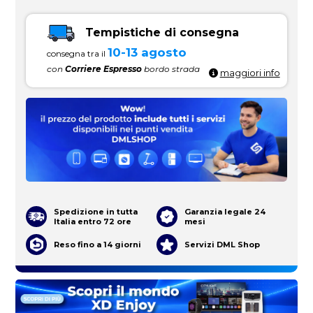
Tempistiche di consegna
10-13 agosto
consegna tra il
con
Corriere Espresso
bordo strada
maggiori info
Spedizione in tutta
Garanzia legale 24
Italia entro 72 ore
mesi
Reso fino a 14 giorni
Servizi DML Shop