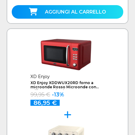
AGGIUNGI AL CARRELLO
XD Enjoy
XD Enjoy XDDWUX20RD forno a
microonde Rosso Microonde con
grill Superficie piana 20 L 700 W
99,95 €
-13%
86,95 €