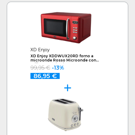
XD Enjoy
XD Enjoy XDDWUX20RD forno a
microonde Rosso Microonde con
grill Superficie piana 20 L 700 W
99,95 €
-13%
86,95 €