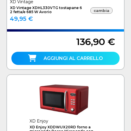
XD Vintage
XD Vintage XDHL330VTG tostapane 6
cambia
2 fetta/e 685 W Avorio
49,95 €
136,90 €
AGGIUNGI AL CARRELLO
XD Enjoy
XD Enjoy XDDWUX20RD forno a