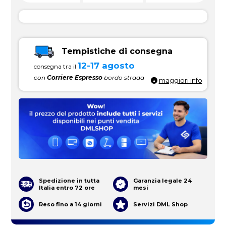
Tempistiche di consegna
12-17 agosto
consegna tra il
con
Corriere Espresso
bordo strada
maggiori info
Spedizione in tutta
Garanzia legale 24
Italia entro 72 ore
mesi
Reso fino a 14 giorni
Servizi DML Shop