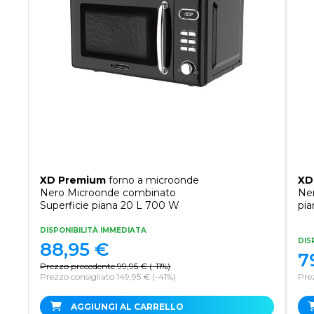
XD Premium
forno a microonde
XD
Nero Microonde combinato
Ner
Superficie piana 20 L 700 W
pi
DISPONIBILITÀ IMMEDIATA
DIS
88,95
€
7
Prezzo precedente
99,95
€
(
-11%
)
Prezzo consigliato 149,95 €
(-41%)
Prez
AGGIUNGI AL CARRELLO