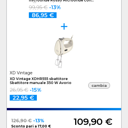
microonde Rosso Microonde con
grill Superficie piana 20 L 700 W
99,95 €
-13%
86,95 €
XD Vintage
XD Vintage XDHR555 sbattitore
Sbattitore manuale 350 W Avorio
cambia
26,95 €
-15%
22,95 €
109,90 €
126,90 €
-13%
Sconto pari a 17,00 €