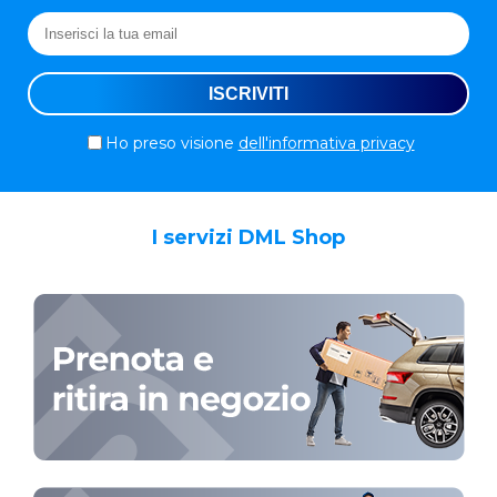
Ho preso visione
dell'informativa privacy
I servizi DML Shop