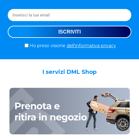
Ho preso visione
dell'informativa privacy
I servizi DML Shop