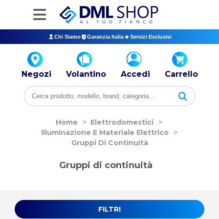
Chi Siamo
Garanzia Italia
Servizi Esclusivi
Negozi
Volantino
Accedi
Carrello
Home
>
Elettrodomestici
>
Illuminazione E Materiale Elettrico
>
Gruppi Di Continuità
Gruppi di continuità
FILTRI