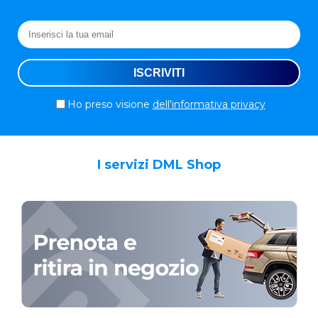
Ho preso visione
dell'informativa privacy
I servizi DML Shop