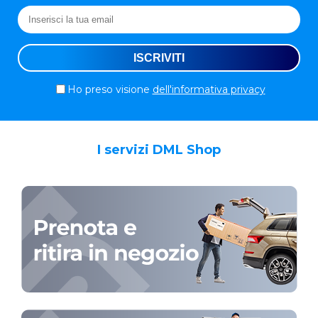
Ho preso visione
dell'informativa privacy
I servizi DML Shop