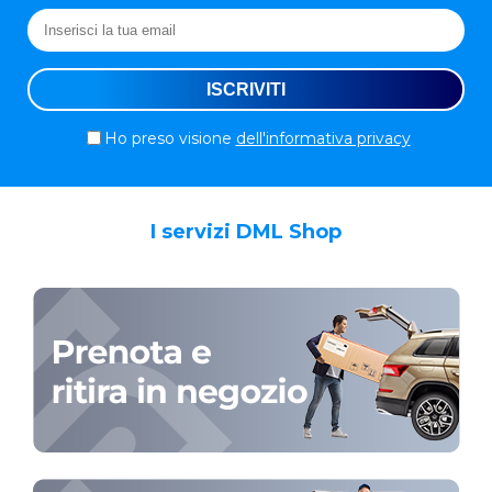
Ho preso visione
dell'informativa privacy
I servizi DML Shop