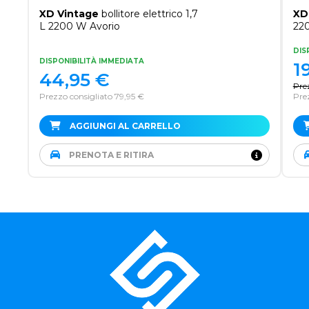
XD Vintage
bollitore elettrico 1,7
XD
L 2200 W Avorio
22
DIS
DISPONIBILITÀ IMMEDIATA
1
44,95
€
Pre
Prezzo consigliato 79,95 €
Pre
AGGIUNGI AL CARRELLO
PRENOTA E RITIRA