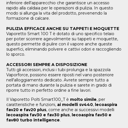
inferiore dell'apparecchio che garantisce un accesso
rapido alla caldaia per le operazioni di pulizia. In questo
modo si allunga la vita del prodotto, prevenendo la
formazione di calcare.
PULIZIA EFFICACE ANCHE SU TAPPETI E MOQUETTE
Vaporetto Smart 100 T è dotato di uno specifico telaio
per poter scorrere agevolmente su tappeti e moquette,
questo permette di pulire con il vapore anche queste
superfici, eliminando polvere e cattivi odori e raccogliendo
lo sporco.
ACCESSORI SEMPRE A DISPOSIZIONE
Tutti gli accessori, inclusi i tubi prolunga e la spazzola
Vaporforce, possono essere riposti nel vano posteriore
nell'alloggiamento dedicato. Avrete sempre tutto a
portata di mano durante la pulizia e sarete in grado di
riporre tutto in perfetto ordine a fine lavori.
Il Vaporetto Polti Smart100_T è
molto simile
, per
caratteristiche e funzioni,
ai modelli sv440
,
lecoaspira
fav20 e fav20 plus
, come anche ai successivi modelli
lecoaspira fav30 e fav30 plus
,
lecoaspira fav50 e
fav80 turbo intelligence
.