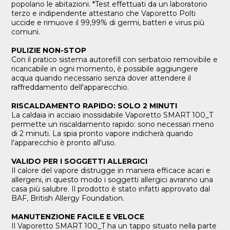
popolano le abitazioni. *Test effettuati da un laboratorio
terzo e indipendente attestano che Vaporetto Polti
uccide e rimuove il 99,99% di germi, batteri e virus più
comuni.
PULIZIE NON-STOP
Con il pratico sistema autorefill con serbatoio removibile e
ricaricabile in ogni momento, è possibile aggiungere
acqua quando necessario senza dover attendere il
raffreddamento dell'apparecchio.
RISCALDAMENTO RAPIDO: SOLO 2 MINUTI
La caldaia in acciaio inossidabile Vaporetto SMART 100_T
permette un riscaldamento rapido: sono necessari meno
di 2 minuti. La spia pronto vapore indicherà quando
l'apparecchio è pronto all'uso.
VALIDO PER I SOGGETTI ALLERGICI
Il calore del vapore distrugge in maniera efficace acari e
allergeni, in questo modo i soggetti allergici avranno una
casa più salubre. Il prodotto è stato infatti approvato dal
BAF, British Allergy Foundation.
MANUTENZIONE FACILE E VELOCE
Il Vaporetto SMART 100_T ha un tappo situato nella parte