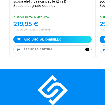
scopa elettrica ricaricabile (2 in 1)
sco
Secco e bagnato doppio
Se
serbatoio fino a 57 minuti di
ser
autonomia
au
DISPONIBILITÀ IMMEDIATA
DIS
219,95
€
2
Prezzo consigliato 299,95 €
Pre
AGGIUNGI AL CARRELLO
PRENOTA E RITIRA