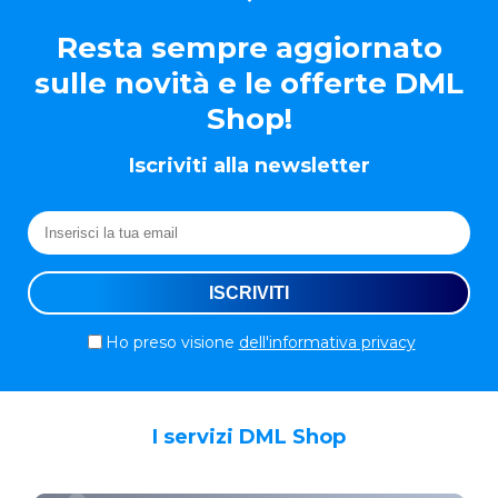
Resta sempre aggiornato
sulle novità e le offerte DML
Shop!
Iscriviti alla newsletter
Ho preso visione
dell'informativa privacy
I servizi DML Shop