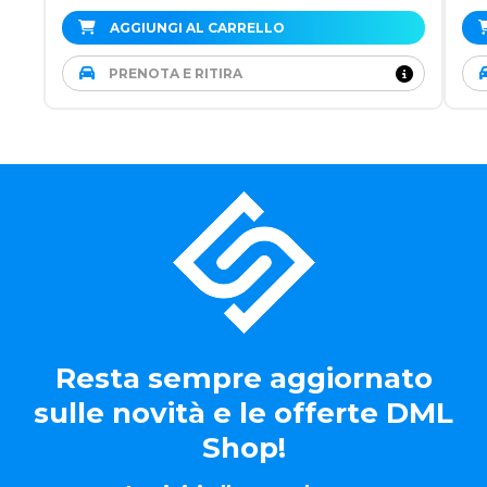
AGGIUNGI AL CARRELLO
PRENOTA E RITIRA
Resta sempre aggiornato
sulle novità e le offerte DML
Shop!