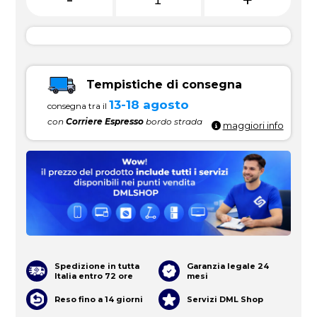
+
Tempistiche di consegna
13-18 agosto
consegna tra il
con
Corriere Espresso
bordo strada
maggiori info
Spedizione in tutta
Garanzia legale 24
Italia entro 72 ore
mesi
Reso fino a 14 giorni
Servizi DML Shop