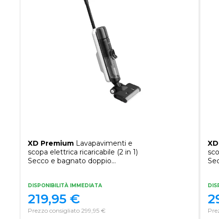
XD Premium
Lavapavimenti e
XD
scopa elettrica ricaricabile (2 in 1)
sco
Secco e bagnato doppio
Se
serbatoio fino a 57 minuti di
ser
autonomia
au
DISPONIBILITÀ IMMEDIATA
DIS
219,95
€
2
Prezzo consigliato 299,95 €
Pre