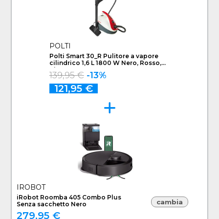
POLTI
Polti Smart 30_R Pulitore a vapore
cilindrico 1,6 L 1800 W Nero, Rosso,
Bianco
139,95 €
-13%
121,95 €
IROBOT
iRobot Roomba 405 Combo Plus
cambia
Senza sacchetto Nero
279,95 €