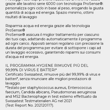
grazie alle lavatrici serie 6000 con tecnologia ProSense®:
personalizza ogni ciclo in base al peso, erogando la giusta
quantità di acqua ed energia. Spazio minimo, ottimi
risultati di lavaggio
Risparmia acqua ed energia grazie alla tecnologia
ProSense®
ProSense® assicura il miglior trattamento per ciascuno
dei tuoi capi, adattando automaticamente il programma
ad ogni carico. Appositi sensori regolano con precisione la
durata del programma per evitare di sottoporre i capi ad
un lavaggio eccessivo, garantendo risparmi sui consumi
d'acqua ed energia.
IL PROGRAMMA HYGIENE RIMUOVE PIÙ DEL
99,99% DI VIRUS E BATTERI*
Certificato Swissatest, rimuove più del 99,99% di virus e
batteri*, senza rinunciare alle migliori prestazioni di
lavaggio.
*Testato per staphylococcus aureus, Enterococcus
faecium, Candida albicans, Pseudomonas aeruginosa
and MS2 Bacteriophage in test esterno effettuato da
Swissatest Testmaterialien AG nel 2021
(Test Report No. 202120117).