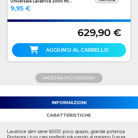
Universale Lavatrice 2000 ml
Lavanda
9,95 €
629,90 €
AGGIUNGI AL CARRELLO
MOSTRA PIÙ OPZIONI
INFORMAZIONI
CARATTERISTICHE
Lavatrice slim serie 6000: poco spazio, grande potenza
Proteggi i tuoi capi preferiti riducendo al minimo l'usura