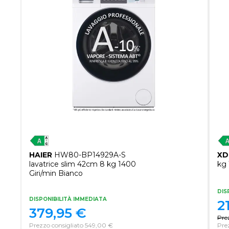
HAIER
HW80-BP14929A-S
XD
lavatrice slim 42cm 8 kg 1400
kg 
Giri/min Bianco
DIS
DISPONIBILITÀ IMMEDIATA
2
379,95
€
Pre
Prezzo consigliato 549,00 €
Pre