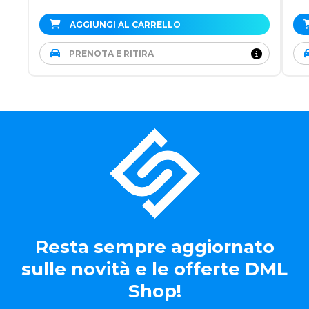
AGGIUNGI AL CARRELLO
PRENOTA E RITIRA
Resta sempre aggiornato
sulle novità e le offerte DML
Shop!