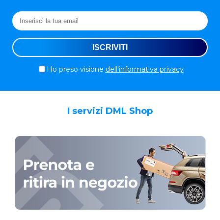
Ho preso visione
dell'informativa privacy
I servizi DML Shop