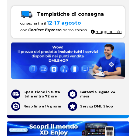
Tempistiche di consegna
12-17 agosto
consegna tra il
con
Corriere Espresso
bordo strada
maggiori info
Spedizione in tutta
Garanzia legale 24
Italia entro 72 ore
mesi
Reso fino a 14 giorni
Servizi DML Shop