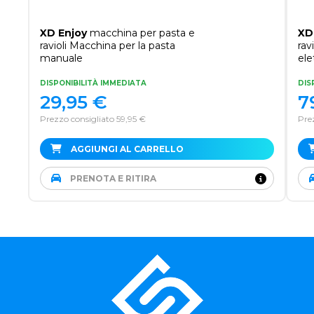
XD Enjoy
macchina per pasta e
XD
ravioli Macchina per la pasta
rav
manuale
ele
DISPONIBILITÀ IMMEDIATA
DIS
29,95
€
7
Prezzo consigliato 59,95 €
Prez
AGGIUNGI AL CARRELLO
PRENOTA E RITIRA