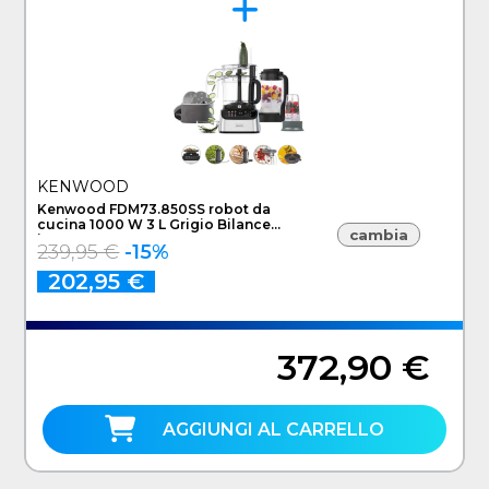
KENWOOD
Kenwood FDM73.850SS robot da
cucina 1000 W 3 L Grigio Bilance
cambia
incorporate
239,95 €
-15%
202,95 €
372,90 €
AGGIUNGI AL CARRELLO