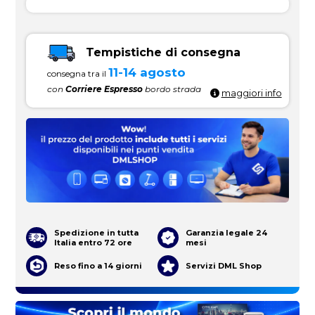
Tempistiche di consegna
11-14 agosto
consegna tra il
con
Corriere Espresso
bordo strada
maggiori info
Spedizione in tutta
Garanzia legale 24
Italia entro 72 ore
mesi
Reso fino a 14 giorni
Servizi DML Shop