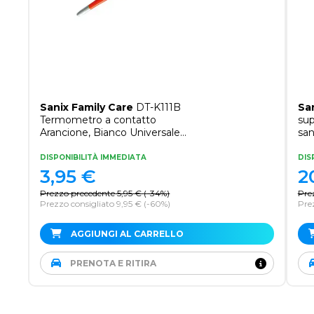
Sanix Family Care
DT-K111B
Sa
Termometro a contatto
sup
Arancione, Bianco Universale
sa
Pulsanti
DISPONIBILITÀ IMMEDIATA
DIS
3,95
€
2
Prezzo precedente
5,95
€
(
-34%
)
Pre
Prezzo consigliato 9,95 €
(-60%)
Pre
AGGIUNGI AL CARRELLO
PRENOTA E RITIRA