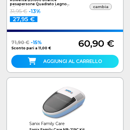
pesapersone Quadrato Legno
cambia
Bilancia pesapersone elettronica
31,95 €
-13%
27,95 €
60,90 €
71,90 €
-15%
Sconto pari a 11,00 €
AGGIUNGI AL CARRELLO
Sanix Family Care
Sanix Family Care NB-219C Kit